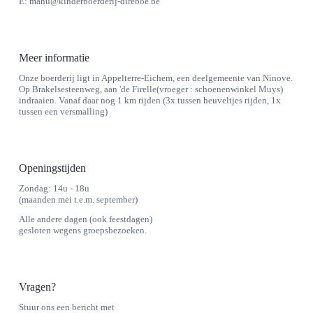
E:
manu@kinderboerderij-direboe.be
Meer informatie
Onze boerderij ligt in Appelterre-Eichem, een deelgemeente van Ninove.
Op Brakelsesteenweg, aan 'de Firelle(vroeger : schoenenwinkel Muys)
indraaien. Vanaf daar nog 1 km rijden (3x tussen heuveltjes rijden, 1x
tussen een versmalling)
Openingstijden
Zondag: 14u - 18u
(maanden mei t.e.m. september)
Alle andere dagen (ook feestdagen)
gesloten wegens groepsbezoeken.
Vragen?
Stuur ons een bericht met