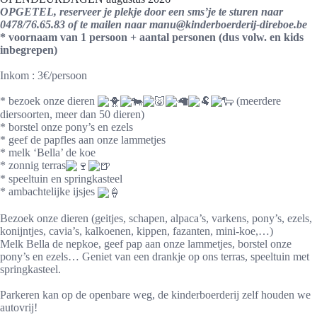
OPGETEL, reserveer je plekje door een sms’je te sturen naar
0478/76.65.83 of te mailen naar manu@kinderboerderij-direboe.be
* voornaam van 1 persoon + aantal personen (dus volw. en kids
inbegrepen)
Inkom : 3€/persoon
* bezoek onze dieren
(meerdere
diersoorten, meer dan 50 dieren)
* borstel onze pony’s en ezels
* geef de papfles aan onze lammetjes
* melk ‘Bella’ de koe
* zonnig terras
* speeltuin en springkasteel
* ambachtelijke ijsjes
Bezoek onze dieren (geitjes, schapen, alpaca’s, varkens, pony’s, ezels,
konijntjes, cavia’s, kalkoenen, kippen, fazanten, mini-koe,…)
Melk Bella de nepkoe, geef pap aan onze lammetjes, borstel onze
pony’s en ezels… Geniet van een drankje op ons terras, speeltuin met
springkasteel.
Parkeren kan op de openbare weg, de kinderboerderij zelf houden we
autovrij!