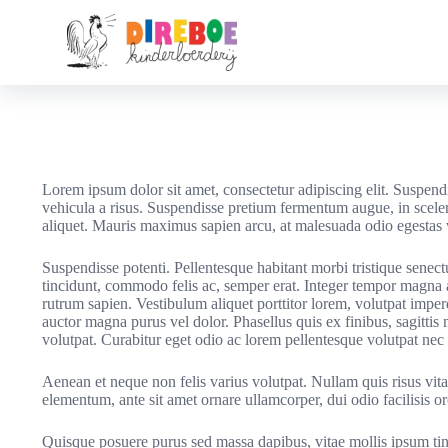
G
a
n
a
a
r
d
e
i
n
Lorem ipsum dolor sit amet, consectetur adipiscing elit. Suspend
h
vehicula a risus. Suspendisse pretium fermentum augue, in scel
o
aliquet. Mauris maximus sapien arcu, at malesuada odio egestas vel
u
d
Suspendisse potenti. Pellentesque habitant morbi tristique senect
tincidunt, commodo felis ac, semper erat. Integer tempor magna a 
rutrum sapien. Vestibulum aliquet porttitor lorem, volutpat impe
auctor magna purus vel dolor. Phasellus quis ex finibus, sagitti
volutpat. Curabitur eget odio ac lorem pellentesque volutpat nec
Aenean et neque non felis varius volutpat. Nullam quis risus vit
elementum, ante sit amet ornare ullamcorper, dui odio facilisis 
Quisque posuere purus sed massa dapibus, vitae mollis ipsum ti