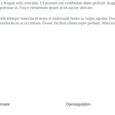
 feugiat velit convallis. Ut posuere elit vestibulum diam molestie feug
 pulvinar ut. Fusce elementum ipsum at mi auctor ultricies.
bi tristique senectus et netus et malesuada fames ac turpis egestas. Done
aretra lacus ut accumsan. Donec facilisis ullamcorper pretium. Maecenas 
rmatie
Openingstijden