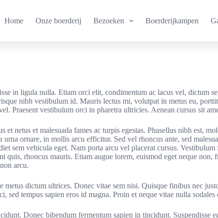
Home
Onze boerderij
Bezoeken
Boerderijkampen
Ga
isse in ligula nulla. Etiam orci elit, condimentum ac lacus vel, dictu
erisque nibh vestibulum id. Mauris lectus mi, volutpat in metus eu, po
. Praesent vestibulum orci in pharetra ultricies. Aenean cursus sit amet 
us et netus et malesuada fames ac turpis egestas. Phasellus nibh est, mol
urna ornare, in mollis arcu efficitur. Sed vel rhoncus ante, sed malesua
rdiet sem vehicula eget. Nam porta arcu vel placerat cursus. Vestibulum 
s mi quis, rhoncus mauris. Etiam augue lorem, euismod eget neque non, f
 non arcu.
ae metus dictum ultrices. Donec vitae sem nisi. Quisque finibus nec jus
orci, sed tempus sapien eros id magna. Proin et neque vitae nulla sodale
ncidunt. Donec bibendum fermentum sapien in tincidunt. Suspendisse ege