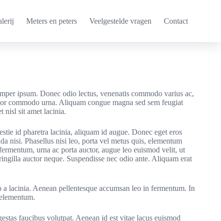
lerij
Meters en peters
Veelgestelde vragen
Contact
m semper ipsum. Donec odio lectus, venenatis commodo varius ac,
rttitor commodo urna. Aliquam congue magna sed sem feugiat
nisl sit amet lacinia.
estie id pharetra lacinia, aliquam id augue. Donec eget eros
da nisi. Phasellus nisi leo, porta vel metus quis, elementum
fermentum, urna ac porta auctor, augue leo euismod velit, ut
ringilla auctor neque. Suspendisse nec odio ante. Aliquam erat
to a lacinia. Aenean pellentesque accumsan leo in fermentum. In
s elementum.
stas faucibus volutpat. Aenean id est vitae lacus euismod