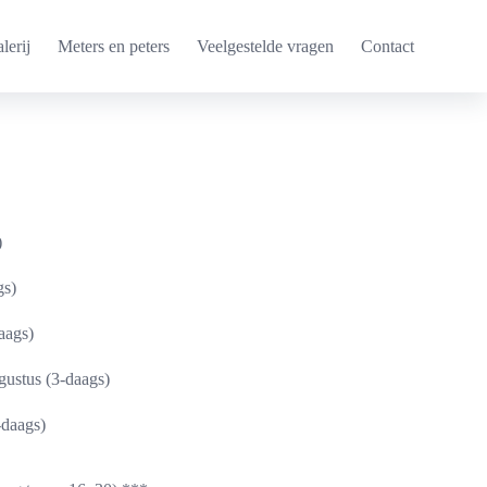
lerij
Meters en peters
Veelgestelde vragen
Contact
)
gs)
aags)
gustus (3-daags)
-daags)