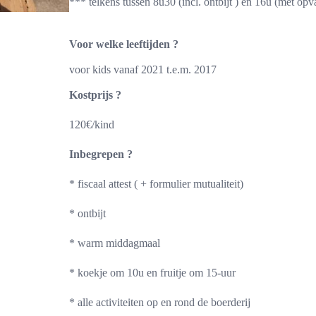
*** telkens tussen 8u30 (incl. ontbijt ) en 16u (met op
Voor welke leeftijden ?
voor kids vanaf 2021
t.e.m. 2017
Kostprijs ?
120€/kind
Inbegrepen ?
* fiscaal attest ( + formulier mutualiteit)
* ontbijt
* warm middagmaal
* koekje om 10u en fruitje om 15-uur
* alle activiteiten op en rond de boerderij