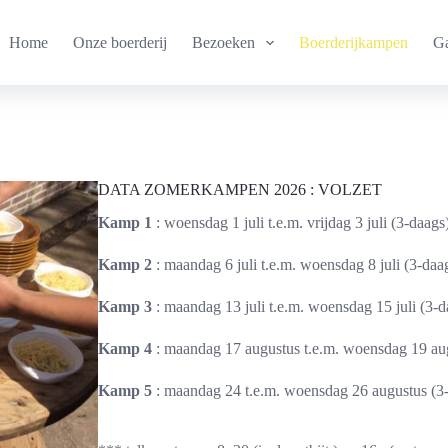
Home
Onze boerderij
Bezoeken
Boerderijkampen
Ga
DATA ZOMERKAMPEN 2026 : VOLZET
Kamp 1
: woensdag 1 juli t.e.m. vrijdag 3 juli (3-daags
Kamp 2
: maandag 6 juli t.e.m. woensdag 8 juli (3-daa
Kamp 3
: maandag 13 juli t.e.m. woensdag 15 juli (3-d
Kamp 4
: maandag 17 augustus t.e.m. woensdag 19 au
Kamp 5
: maandag 24 t.e.m. woensdag 26 augustus (3